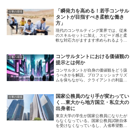
「瞬発力を高める！若手コンサル
仕事の環境
タントが目指すべき柔軟な働き
方」
現代のコンサルティング業界では、従来
のスキルセットに加え、スピード感と柔
軟な対応力がますます求められるように
なっています。特に、クライアントの期
待値が高まる中で、迅速かつ的確なアウ
トプットを提供できるコンサルタントは
コンサルタントにおける価値観の
仕事の環境
重宝される傾向にあります。しかし、そ
提示とは何か
の一方で、多くの若手コンサルタントが
この「スピード感」を持ち合わせていな
コンサルタントが自身の価値観をどう扱
いと感じる場面が増えています。この問
うべきかを解説。プロフェッショナリズ
題の一因として、単に作業のスピードが
ムを保ちながら、クライアントの利益と
遅いというだけではなく、顧客やチーム
自分の信念をどう両立させるか、悩まし
メンバーの時間軸を正しく把握できてい
いテーマに迫ります。
ないことが挙げられます。若手コンサル
国家公務員のなり手が変わってい
仕事の環境
タントは、往々にして自分自身のペース
く…東大から地方国立・私立大の
で仕事を進めてしまいがちです。顧客が
出身者に
どのタイミングでどの程度の品質を求め
ているのか、あるいはプロジェクトチー
東京大学の学生が国家公務員になりたが
ム全体がどのような進捗状況にあるのか
らなくなっている。国家公務員試験自体
を考慮せずに行動することで、結果とし
を受けなくなっているし、入省希望数が
て「仕事が遅い」と評価されてしまうこ
減っていると聞く。東大生が少なくなっ
とが多いのです。こうした現状を踏ま
たとしても、各省庁では人を取らないと