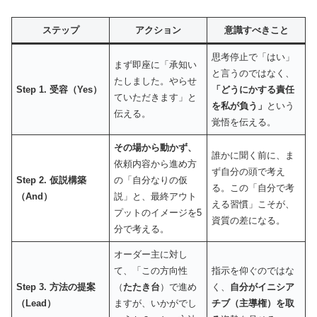
ステップ
アクション
意識すべきこと
思考停止で「はい」
まず即座に「承知い
と言うのではなく、
たしました。やらせ
Step 1. 受容（Yes）
「どうにかする責任
ていただきます」と
を私が負う」
という
伝える。
覚悟を伝える。
その場から動かず、
誰かに聞く前に、ま
依頼内容から進め方
ず自分の頭で考え
Step 2. 仮説構築
の「自分なりの仮
る。この「自分で考
（And）
説」と、最終アウト
える習慣」こそが、
プットのイメージを5
資質の差になる。
分で考える。
オーダー主に対し
て、「この方向性
指示を仰ぐのではな
Step 3. 方法の提案
（
たたき台
）で進め
く、
自分がイニシア
（Lead）
ますが、いかがでし
チブ（主導権）を取