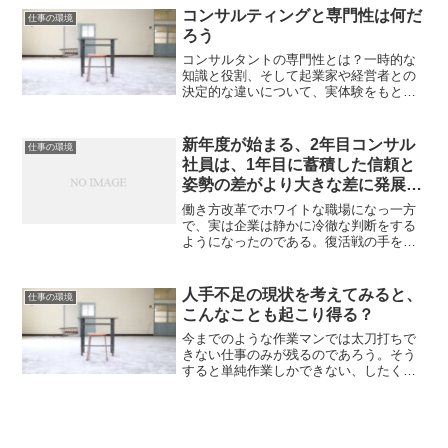
え、今後のコンサルタントには、ただ単
仕事が回らないため、代わりに地方国立
コンサルティングと専門性は何だ
に業務をこなすだけでなく、クライアン
仕事の環境
大学や私立大学の出身者が合格して入省
ろう
トや同僚の立場や時間軸をしっかりと理
していくという。
解し、それに即したアウトプットをタイ
コンサルタントの専門性とは？一時的な
ムリーに提供する力が求められていま
知識と役割、そして起業家や経営者との
す。
決定的な違いについて、実体験をもとに
深く掘り下げます。コンサルティングの
本質に迫る！現役コンサルタントが、専
門性の価値とその賞味期限、世間とのギ
新年度が始まる、2年目コンサル
仕事の環境
ャップを率直に語ります。専門性は本当
社員は、1年目に蓄積した信頼と
に武器になるのか？便利屋と見なされが
姿勢の差がより大きな差に発展す
ちなコンサルタントの仕事の実態を、多
る
角的な視点から分析しました。「優秀な
働き方改革でホワイトな職場になっ一方
人」の象徴？コンサルタントの誤解と現
で、実は企業は静かに冷徹な判断をする
実起業家との比較から見える、職業とし
ようになったのである。復活戦の手を差
ての特性と限界をわかりやすく解説しま
し伸べることはせず、入社1年目を経て正
す。一流に見えて実は…？世間で評価さ
しい認識を獲得できない人には、もはや
れすぎているコンサルタントという職業
将来を期待しなくなったのである。今時
人手不足の現状を考えてみると、
仕事の環境
を、実務経験を通して冷静に見直しま
の若者は、その意味で、従来以上に厳し
こんなことも起こり得る？
す。
い社会に放り込まれたのであるが、正し
い認識力がないとそれが理解できない。
今までのような作業マンでは太刀打ちで
なんとも冷徹な社会になったものだ。
きない仕事のみが残るのであろう。そう
すると単純作業しかできない、したくな
い人はどうなるのであろうなるのであろ
うか？いわゆる3K的な現場に行くしかな
くなるのであろうか？