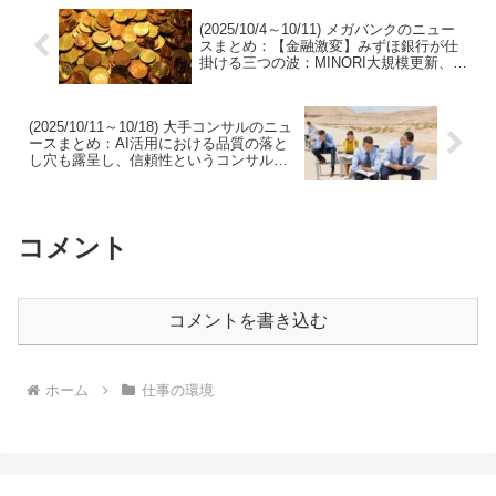
(2025/10/4～10/11) メガバンクのニュー
スまとめ：【金融激変】みずほ銀行が仕
掛ける三つの波：MINORI大規模更新、
17年ぶり長プラ引き上げ、ディープテッ
ク地域創生
(2025/10/11～10/18) 大手コンサルのニュ
ースまとめ：AI活用における品質の落と
し穴も露呈し、信頼性というコンサルテ
ィングの根幹が問われる
コメント
コメントを書き込む
ホーム
仕事の環境