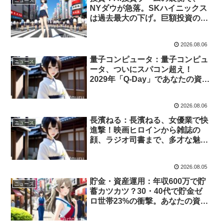
ニュース
NYダウが急落。SKハイニックス
は過去最大の下げ。巨額投資の
「循環リスク」が表面化か？あな
たの資産を守るために、今知るべ
2026.08.06
き真実。(2026/7/25-8/1)
量子コンピュータ：量子コンピュ
ニュース
ータ、ついにスパコン超え！
2029年「Q-Day」であなたの資産
は危うい？今、企業が動き出した
防衛策とは。(2026/7/25-8/1)
2026.08.06
長濱ねる：長濱ねる、女優業で快
ニュース
進撃！映画ヒロインから雑誌の
顔、ラジオ司書まで、多才な魅力
が30代・40代男性を引きつける
理由。進化の秘密を深掘り！
2026.08.05
(2026/7/25-8/1)
貯金・資産運用：年収600万で貯
ニュース
蓄カツカツ？30・40代で貯金ゼ
ロ世帯23%の衝撃。あなたの資
産、本当に大丈夫？今すぐ見直す
べき対策を徹底解説！(2026/7/25-