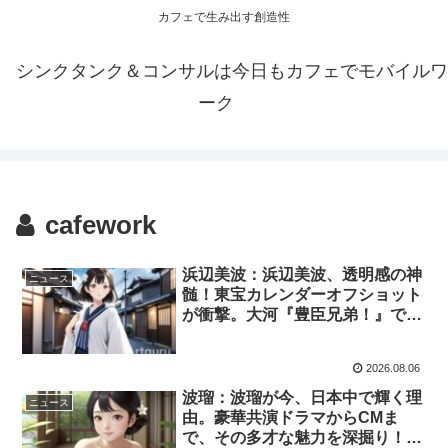
カフェで生み出す創造性
シンクタンク＆コンサルは今日もカフェでモバイルワ
ーク
cafework
浜辺美波：浜辺美波、透明感の神
ニュース
髄！東宝カレンダーオフショット
が衝撃。大河『豊臣兄弟！』で新
境地。なぜ進化？その深層に迫
る。(2026/7/25-8/1)
2026.08.06
波瑠：波瑠が今、日本中で輝く理
ニュース
由。豪華共演ドラマからCMま
で、その多才な魅力を深掘り！