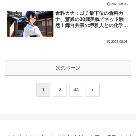
2026.08.05
8/1)
倉科カナ：ゴチ最下位の倉科カ
ニュース
ナ、驚異の38歳美貌でネット騒
然！舞台共演の堺雅人との化学反
応も期待大。彼女の魅力、あなた
はどこまで知っていますか？
2026.08.05
(2026/7/25-8/1)
次のページ
次
1
2
44
へ