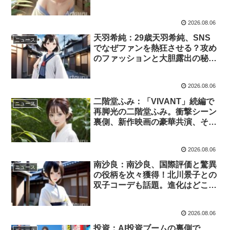
(2026/7/25-8/1)
2026.08.06
天羽希純：29歳天羽希純、SNS
ニュース
でなぜファンを熱狂させる？攻め
のファッションと大胆露出の秘密
を深掘り。その戦略、どこまで見
抜けるか？(2026/7/25-8/1)
2026.08.06
二階堂ふみ：「VIVANT」続編で
ニュース
再脚光の二階堂ふみ。衝撃シーン
裏側、新作映画の豪華共演、そし
て巷を騒がす「結婚」報道の真実
とは？彼女の魅力に迫る！
2026.08.06
(2026/7/25-8/1)
南沙良：南沙良、国際評価と驚異
ニュース
の役柄を次々獲得！北川景子との
双子コーデも話題。進化はどこま
で加速？(2026/7/25-8/1)
2026.08.06
投資：AI投資ブームの裏側で、