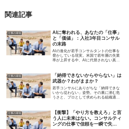
関連記事
AIに奪われる、あなたの「仕事」
仕事の環境
と「価値」：入社3年目コンサル
の末路
AIの進化が若手コンサルタントの仕事を
脅かしている現実。米国で若年層の失業
率が上昇する中、AIに代替されない真の
価値「人間力」をどう磨くべきか？入社
3〜5年目のコンサルが生き残るためのキ
ャリア戦略を解説します。
「納得できないからやらない」は
仕事の環境
武器か？わがままか？
若手コンサルにありがちな「納得できな
いから従わない」姿勢。その裏に潜む危
うさと、プロとして求められる組織適応
力のバランスを深掘りします。批判力と
社会性の共存とは？
【衝撃】「やり方を教えろ」と言
仕事の環境
う人に未来はない。コンサルティ
ングの仕事で信頼を一瞬で失