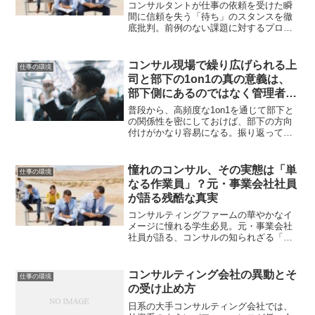
う”致命的なスタンス”
コンサルタントが仕事の依頼を受けた瞬
間に信頼を失う「待ち」のスタンスを徹
底批判。前例のない課題に対するプロの
正しい姿勢と、周囲の信頼を勝ち取るた
めの具体的な初動（受け止め、仮説、提
案）を解説。若手からベテランまで必読
コンサル現場で繰り広げられる上
仕事の環境
のキャリア論。
司と部下の1on1の真の意義は、
部下側にあるのではなく管理者側
にある
普段から、高頻度な1on1を通じて部下と
の関係性を密にしておけば、部下の方向
付けがかなり容易になる。振り返ってみ
ると、高頻度の1on1にかかる手間の総和
と、今までのように駄々をこねる部下を
宥めすかすコストの総和を比べると、前
憧れのコンサル、その実態は「単
仕事の環境
者の方が大きくコストも感情面のすり減
なる作業員」？元・事業会社社員
りも減少することに気づいたのだ。1on1
が語る残酷な真実
は部下のためにあらず。管理職のために
あるものだ。それが気づきなのである。
コンサルティングファームの華やかなイ
メージに憧れる学生必見。元・事業会社
社員が語る、コンサルの知られざる「作
業員」としての顔とは？地頭の良さだけ
では通用しない、キャリアを成功させる
ための本当のスキルを解説します。
コンサルティング会社の異動とそ
仕事の環境
の受け止め方
日系の大手コンサルティング会社では、