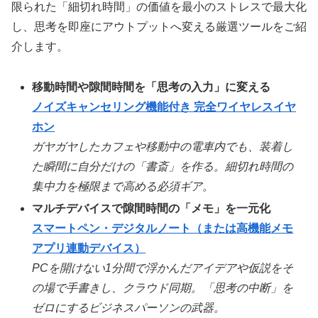
限られた「細切れ時間」の価値を最小のストレスで最大化
し、思考を即座にアウトプットへ変える厳選ツールをご紹
介します。
移動時間や隙間時間を「思考の入力」に変える
ノイズキャンセリング機能付き 完全ワイヤレスイヤ
ホン
ガヤガヤしたカフェや移動中の電車内でも、装着し
た瞬間に自分だけの「書斎」を作る。細切れ時間の
集中力を極限まで高める必須ギア。
マルチデバイスで隙間時間の「メモ」を一元化
スマートペン・デジタルノート（または高機能メモ
アプリ連動デバイス）
PCを開けない1分間で浮かんだアイデアや仮説をそ
の場で手書きし、クラウド同期。「思考の中断」を
ゼロにするビジネスパーソンの武器。