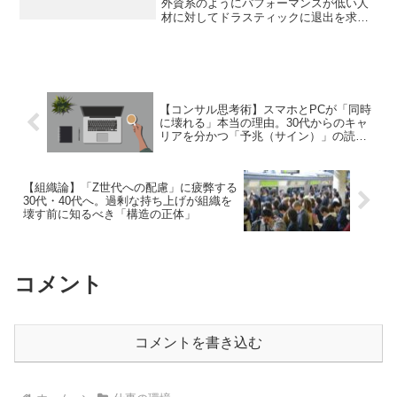
外資系のようにパフォーマンスが低い人
材に対してドラスティックに退出を求め
ることが難しいという現実がある。<br>
これは、日本企業に根付いた終身雇用や
年功序列といった雇用慣行に起因する部
分が大きい。結果として、コンサルタン
トとしての適性がない人材が一定数、組
織の中に残ってしまうのである。
【コンサル思考術】スマホとPCが「同時
に壊れる」本当の理由。30代からのキャ
リアを分かつ「予兆（サイン）」の読み
解き方
【組織論】「Z世代への配慮」に疲弊する
30代・40代へ。過剰な持ち上げが組織を
壊す前に知るべき「構造の正体」
コメント
コメントを書き込む