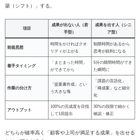
築（シフト）」する。
成果が出ない人（若
成果を出す人（シニ
項目
手型）
ア型）
時間をかければクオ
制限時間があるから
前提思想
リティが上がる
思考が鋭利になる
「まとまった時間」
5分の隙間時間ができ
着手タイミング
ができてから
た瞬間に
「課題の言語化」
「提案書作成」とい
作業の分け方
「構成案」など細分
う大きな塊
化
100%の完成度を目指
30%の段階で細かく
アウトプット
して1回提出
確認・修正
どちらが確率高く「顧客や上司が満足する成果」を出せる