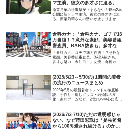
マ主演。彼女の多才さに迫る。
(2026/7/17-7/24)
原菜乃華の快進撃が止まらない！映画2本
公開に新ドラマ主演。彼女の多才さに迫
る。原菜乃華さんの勢いが止まりませ
ん！今週は主演アニメ映画が公開され、
その声優としての才能が絶賛されていま
す。さらに、もう一本の主演映画の試写
倉科カナ：「倉科カナ、ゴチで16
ニュース
会情報も解禁。秋からは...
万自腹！？意外な素顔。美容番組
審査員、BABA抜きも。多才な魅
力、今注目！」(2026/7/11-7/18)
「倉科カナ、ゴチで16万自腹！？意外な
素顔。美容番組審査員、BABA抜きも。
多才な魅力、今注目！」女優・倉科カナ
さんが今週、多岐にわたる活動で話題の
中心にいます。『ゴチになります！』で
の高額自腹から、美容番組の審査員、さ
(2025/5/23～5/30の) 1週間の若者
ニュース
らにはBABA抜き...
の流行のニュースまとめ
2025年5月の最新若者トレンドを徹底解
説。手作り・癒しグッズ・結婚観の変
化・趣味ブームなど、Z世代を中心に広が
るライフスタイルの多様化をわかりやす
くまとめました。
(2026/7/3-7/10)ただの透明感じゃ
ニュース
ない。なぜ蒔田彩珠は「是枝監督
から100％愛され続ける」のか？