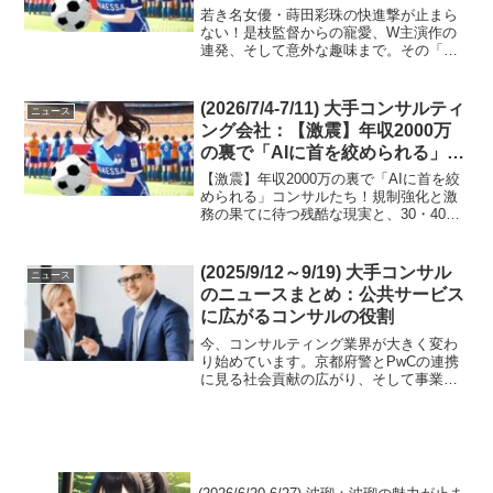
W主演連発の裏に隠された、大人
若き名女優・蒔田彩珠の快進撃が止まら
の男を底なしに沼らせる『意外な
ない！是枝監督からの寵愛、W主演作の
連発、そして意外な趣味まで。その「透
趣味』
明感」の裏に秘められた真の魅力とは？
今週も目が離せない！今週、エンタメ界
を賑わせているのは、その圧倒的な存在
(2026/7/4-7/11) 大手コンサルティ
ニュース
感で観る者を惹きつける...
ング会社：【激震】年収2000万
の裏で「AIに首を絞められる」コ
ンサルたち！規制強化と激務の果
【激震】年収2000万の裏で「AIに首を絞
てに待つ残酷な現実と、30・40
められる」コンサルたち！規制強化と激
務の果てに待つ残酷な現実と、30・40代
代が手遅れになる前に掴むべき
が手遅れになる前に掴むべき『異業種生
『異業種生き残り戦略』
き残り戦略』今やビジネス界の羅針盤と
も言える大手コンサルティング会社。そ
(2025/9/12～9/19) 大手コンサル
ニュース
のイメージは...
のニュースまとめ：公共サービス
に広がるコンサルの役割
今、コンサルティング業界が大きく変わ
り始めています。京都府警とPwCの連携
に見る社会貢献の広がり、そして事業会
社からコンサルへの転職のリアルな壁ま
で、最新の動向を分かりやすく解説しま
す。