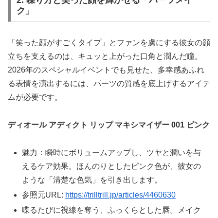
2. 喋り方と笑った顔を輝かせる「パーツメイ
ク」
「笑った顔がすごくタイプ」とファンを虜にする彼女の顔
立ちを支えるのは、キュッと上がった口角と潤んだ瞳。
2026年のスペシャルイベントでも見せた、多幸感あふれ
る表情を演出するには、パーツの質感を底上げするアイテ
ムが必要です。
ディオール アディクト リップ マキシマイザー 001 ピンク
魅力：瞬時にボリュームアップし、ツヤと潤いを与
えるケア効果。ほんのりとしたピンク色が、彼女の
ような「清楚な色気」を引き出します。
参照元URL:
https://trilltrill.jp/articles/4460630
喋るたびに視線を奪う、ふっくらとした唇。メイク