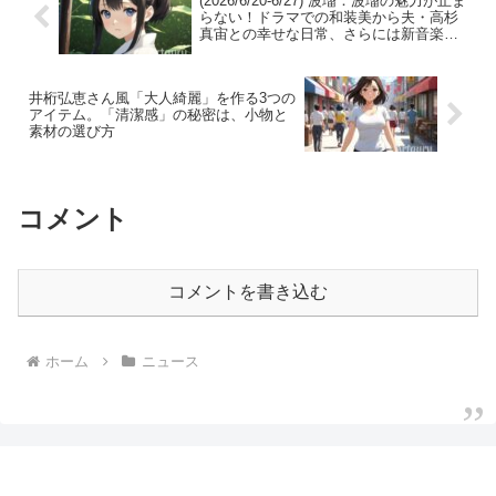
(2026/6/20-6/27) 波瑠：波瑠の魅力が止ま
らない！ドラマでの和装美から夫・高杉
真宙との幸せな日常、さらには新音楽特
番MCという新境地開拓まで、彼女の多才
ぶりに驚愕。
井桁弘恵さん風「大人綺麗」を作る3つの
アイテム。「清潔感」の秘密は、小物と
素材の選び方
コメント
コメントを書き込む
ホーム
ニュース