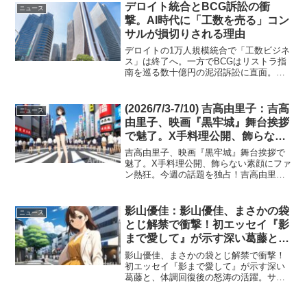
方面で輝きを放っています。ドラマでの
デロイト統合とBCG訴訟の衝
ニュース
繊細な演技から、地元愛...
撃。AI時代に「工数を売る」コン
サルが損切りされる理由
デロイトの1万人規模統合で「工数ビジネ
ス」は終了へ。一方でBCGはリストラ指
南を巡る数十億円の泥沼訴訟に直面。
2026年、DX特需が去ったコンサル業界で
起きている「破壊的改革」の正体を、AI
時代の新戦略とあわせて徹底分析。知的
(2026/7/3-7/10) 吉高由里子：吉高
ニュース
エリート集団の市場価値が変わる、衝撃
由里子、映画『黒牢城』舞台挨拶
の真実。
で魅了。X手料理公開、飾らない
素顔にファン熱狂。今週の話題を
吉高由里子、映画『黒牢城』舞台挨拶で
独占！
魅了。X手料理公開、飾らない素顔にファ
ン熱狂。今週の話題を独占！吉高由里子
さんの魅力が今週も全開！映画『黒牢
城』舞台挨拶では意外なオフショットが
SNSを席巻し、その演技力も再評価。さ
影山優佳：影山優佳、まさかの袋
ニュース
らにXで公開された手...
とじ解禁で衝撃！初エッセイ『影
まで愛して』が示す深い葛藤と、
体調回復後の怒涛の活躍。サッカ
影山優佳、まさかの袋とじ解禁で衝撃！
ー愛も健在、その真実に迫る。
初エッセイ『影まで愛して』が示す深い
葛藤と、体調回復後の怒涛の活躍。サッ
(2026/7/24-7/31)
カー愛も健在、その真実に迫る。今週、
元日向坂46で女優の影山優佳さんが、そ