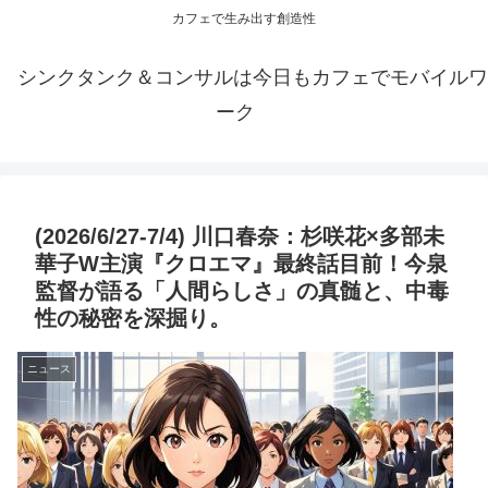
カフェで生み出す創造性
シンクタンク＆コンサルは今日もカフェでモバイルワ
ーク
(2026/6/27-7/4) 川口春奈：杉咲花×多部未
華子W主演『クロエマ』最終話目前！今泉
監督が語る「人間らしさ」の真髄と、中毒
性の秘密を深掘り。
ニュース