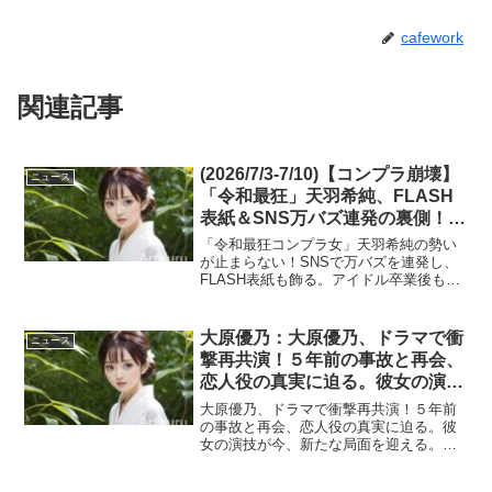
cafework
関連記事
(2026/7/3-7/10)【コンプラ崩壊】
ニュース
「令和最狂」天羽希純、FLASH
表紙＆SNS万バズ連発の裏側！ア
イドル卒業後に男たちを100％狂
「令和最狂コンプラ女」天羽希純の勢い
わせる『美貌を超えたヤバすぎる
が止まらない！SNSで万バズを連発し、
FLASH表紙も飾る。アイドル卒業後も進
中毒性』
化し続ける彼女の魅力は、美貌だけでは
ない。その戦略的自己プロデュース術
が、現代エンタメ界を牽引する秘密に迫
大原優乃：大原優乃、ドラマで衝
ニュース
る。グラビアアイド...
撃再共演！５年前の事故と再会、
恋人役の真実に迫る。彼女の演技
が今、新たな局面を迎える。見逃
大原優乃、ドラマで衝撃再共演！５年前
せない展開が待っている！
の事故と再会、恋人役の真実に迫る。彼
女の演技が今、新たな局面を迎える。見
(2026/7/17-7/24)
逃せない展開が待っている！女優として
進化を続ける大原優乃さんが、今夏も多