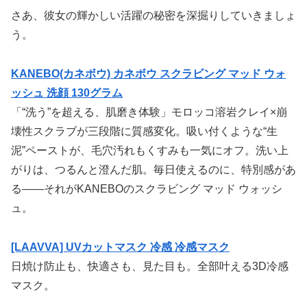
さあ、彼女の輝かしい活躍の秘密を深掘りしていきましょ
う。
KANEBO(カネボウ) カネボウ スクラビング マッド ウォ
ッシュ 洗顔 130グラム
「“洗う”を超える、肌磨き体験」モロッコ溶岩クレイ×崩
壊性スクラブが三段階に質感変化。吸い付くような“生
泥”ペーストが、毛穴汚れもくすみも一気にオフ。洗い上
がりは、つるんと澄んだ肌。毎日使えるのに、特別感があ
る——それがKANEBOのスクラビング マッド ウォッシ
ュ。
[LAAVVA] UVカットマスク 冷感 冷感マスク
日焼け防止も、快適さも、見た目も。全部叶える3D冷感
マスク。