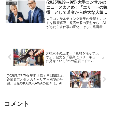
の多才ぶりと新たな一面で世間の注目を
(2025/8/29～9/5) 大手コンサルの
ニュース
集めています。特に、...
ニュースまとめ：「エリートの象
徴」として若者から絶大な人気を
誇る大手コンサルティング会社
大手コンサルティング業界の最新トレン
ドを徹底解説。超高年収の実態から、AI
がもたらす仕事の変化、そして経済産業
省との連携に見る新しい役割まで、今知
るべき情報をまとめています。
芳根京子の正体＝「素材を活かす天
才」。彼女を「最高にベリーキュート」
に見せている3つの必須アイテム
(2026/6/27-7/4) 早期退職：早期退職は、
企業変革と個人のキャリア再構築の号
砲。日産やKADOKAWAの動きは、AI時
代を賢く生き抜く戦略的思考を問う。あ
なたの未来への一手は？
コメント