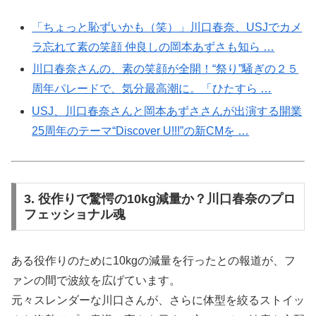
「ちょっと恥ずいかも（笑）」川口春奈、USJでカメ
ラ忘れて素の笑顔 仲良しの岡本あずさも知ら …
川口春奈さんの、素の笑顔が全開！“祭り”騒ぎの２５
周年パレードで、気分最高潮に。「ひたすら …
USJ、川口春奈さんと岡本あずささんが出演する開業
25周年のテーマ“Discover U!!!”の新CMを …
3. 役作りで驚愕の10kg減量か？川口春奈のプロ
フェッショナル魂
ある役作りのために10kgの減量を行ったとの報道が、フ
ァンの間で波紋を広げています。
元々スレンダーな川口さんが、さらに体型を絞るストイッ