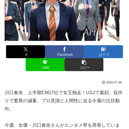
X
Facebook
はてブ
LINE
コピー
2026.07.08
川口春奈、上半期CM17社で女王独走！USJで素顔、役作
りで驚異の減量。プロ意識と人間性に迫る今週の注目動
向。
今週、女優・川口春奈さんがエンタメ界を席巻していま