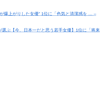
度が爆上がりした女優” 1位に「色気と清潔感を … –
名が選ぶ【今、日本一だと思う若手女優】1位に「将来