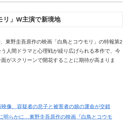
ウモリ」W主演で新境地
演で、東野圭吾原作の映画「白鳥とコウモリ」の特報第2
合う人間ドラマと心理戦が繰り広げられる本作で、今
一面がスクリーンで開花することに期待が高まりま
新映像、容疑者の息子と被害者の娘の運命が交錯
に明らかに…東野圭吾原作の映画『白鳥とコウモ