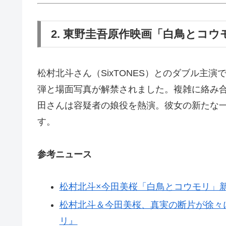
2. 東野圭吾原作映画「白鳥とコ
松村北斗さん（SixTONES）とのダブル主
弾と場面写真が解禁されました。複雑に絡み
田さんは容疑者の娘役を熱演。彼女の新たな
す。
参考ニュース
松村北斗×今田美桜「白鳥とコウモリ」
松村北斗＆今田美桜、真実の断片が徐々
リ』