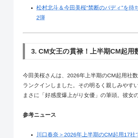
松村北斗＆今田美桜“禁断のバディ”を
2弾
3. CM女王の貫禄！上半期CM起
今田美桜さんは、2026年上半期のCM起用社
ランクインしました。その明るく親しみやす
まさに「好感度爆上がり女優」の筆頭。彼女
参考ニュース
川口春奈＞2026年上半期のCM起用17社で