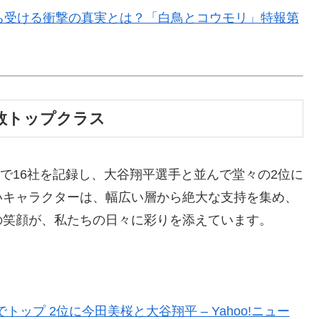
待ち受ける衝撃の真実とは？「白鳥とコウモリ」特報第
用数トップクラス
数で16社を記録し、大谷翔平選手と並んで堂々の2位に
いキャラクターは、幅広い層から絶大な支持を集め、
の笑顔が、私たちの日々に彩りを添えています。
トップ 2位に今田美桜と大谷翔平 – Yahoo!ニュー