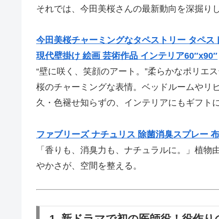
それでは、今田美桜さんの最新動向を深掘り
今田美桜チャーミングなタペストリー タペスト
現代壁掛け 絵画 芸術作品 インテリア60″x90″
“壁に咲く、笑顔のアート。”柔らかなポリエ
桜のチャーミングな表情。ベッドルームやリ
久・色褪せ知らずの、インテリアにもギフト
ファブリーズ ナチュリス 除菌消臭スプレー 布用
「香りも、消臭力も、ナチュラルに。」植物
やかさが、空間を整える。
1. 新ドラマで初の医師役！役作