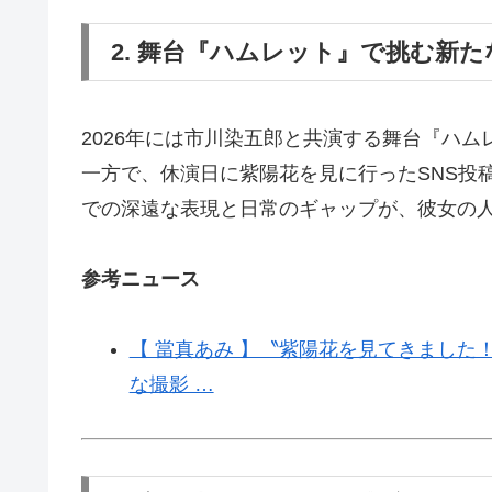
2. 舞台『ハムレット』で挑む新
2026年には市川染五郎と共演する舞台『ハ
一方で、休演日に紫陽花を見に行ったSNS投
での深遠な表現と日常のギャップが、彼女の
参考ニュース
【 當真あみ 】〝紫陽花を見てきました
な撮影 …