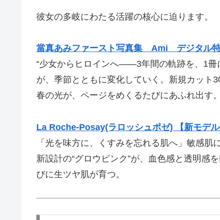
彼女の多岐にわたる活躍の核心に迫ります。
當真あみファースト写真集 Ami デジタル
“少女からヒロインへ——3年間の軌跡を、1
が、季節とともに変化していく。新規カット3
春の光が、ページをめくるたびにあふれ出す
La Roche-Posay(ラロッシュポゼ) 【
「光を味方に、くすみを忘れる肌へ」敏感肌
新設計の“グロウピンク”が、血色感と透明感
びに生ツヤ肌が育つ。