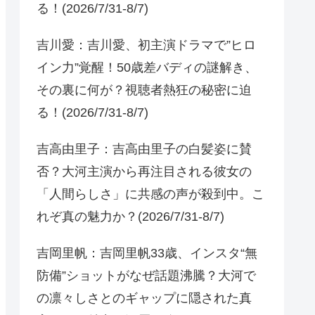
る！(2026/7/31-8/7)
吉川愛：吉川愛、初主演ドラマで”ヒロ
イン力”覚醒！50歳差バディの謎解き、
その裏に何が？視聴者熱狂の秘密に迫
る！(2026/7/31-8/7)
吉高由里子：吉高由里子の白髪姿に賛
否？大河主演から再注目される彼女の
「人間らしさ」に共感の声が殺到中。こ
れぞ真の魅力か？(2026/7/31-8/7)
吉岡里帆：吉岡里帆33歳、インスタ“無
防備”ショットがなぜ話題沸騰？大河で
の凛々しさとのギャップに隠された真