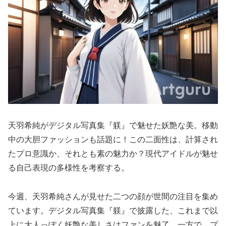
天羽希純がデジタル写真集『躾』で魅せた妖艶な美。移動
中の大胆ファッションも話題に！この二面性は、計算され
たプロ意識か、それとも素の魅力か？現代アイドルが魅せ
る自己表現の多様性を考察する。
今週、天羽希純さんが見せた二つの顔が世間の注目を集め
ています。デジタル写真集『躾』で披露した、これまで以
上に大人っぽく妖艶な美しさはファンを魅了。一方で、プ