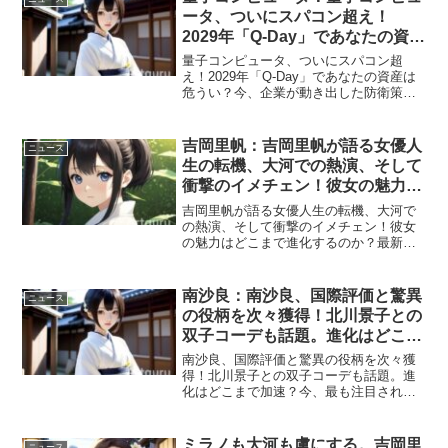
ータ、ついにスパコン超え！
2029年「Q-Day」であなたの資産
は危うい？今、企業が動き出した
量子コンピュータ、ついにスパコン超
防衛策とは。(2026/7/25-8/1)
え！2029年「Q-Day」であなたの資産は
危うい？今、企業が動き出した防衛策と
は。量子コンピュータの驚異的な進化
は、社会のあらゆる分野に革命をもたら
す一方で、既存のセキュリティ基盤を揺
吉岡里帆：吉岡里帆が語る女優人
ニュース
るがす「Q-Day...
生の転機、大河での熱演、そして
衝撃のイメチェン！彼女の魅力は
どこまで進化するのか？最新動向
吉岡里帆が語る女優人生の転機、大河で
から目が離せない。(2026/7/25-
の熱演、そして衝撃のイメチェン！彼女
の魅力はどこまで進化するのか？最新動
8/1)
向から目が離せない。今週、女優・吉岡
里帆さんの活動が多岐にわたり、その存
在感が際立っています。ラジオ番組での
南沙良：南沙良、国際評価と驚異
ニュース
細田守監督との対談から...
の役柄を次々獲得！北川景子との
双子コーデも話題。進化はどこま
で加速？(2026/7/25-8/1)
南沙良、国際評価と驚異の役柄を次々獲
得！北川景子との双子コーデも話題。進
化はどこまで加速？今、最も注目される
若手実力派女優、南沙良。その研ぎ澄ま
された演技力は国内に留まらず、国際的
な評価を獲得。さらに、最新作では大胆
ミラノも大河も虜にする。吉岡里
ニュース