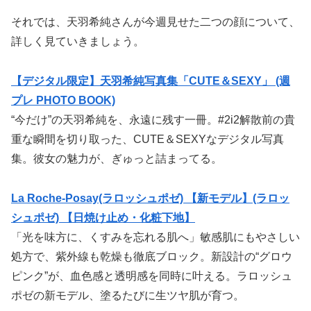
それでは、天羽希純さんが今週見せた二つの顔について、
詳しく見ていきましょう。
【デジタル限定】天羽希純写真集「CUTE＆SEXY」 (週
プレ PHOTO BOOK)
“今だけ”の天羽希純を、永遠に残す一冊。#2i2解散前の貴
重な瞬間を切り取った、CUTE＆SEXYなデジタル写真
集。彼女の魅力が、ぎゅっと詰まってる。
La Roche-Posay(ラロッシュポゼ) 【新モデル】(ラロッ
シュポゼ) 【日焼け止め・化粧下地】
「光を味方に、くすみを忘れる肌へ」敏感肌にもやさしい
処方で、紫外線も乾燥も徹底ブロック。新設計の“グロウ
ピンク”が、血色感と透明感を同時に叶える。ラロッシュ
ポゼの新モデル、塗るたびに生ツヤ肌が育つ。