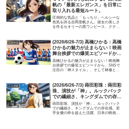
な役柄に挑戦し、SNS...
帆の「最新エレガンス」を日常に
取り入れる最短ルート。
圧倒的な気品と「もっちり」ヘルシーな
色気を誇る吉岡里帆さん。彼女の美しさ
を作るセオリーの黒ワンピース、クナイ
プのボディオイル、ワコールのマッチミ
ーブラを厳選紹介！今すぐチェックして
憧れの質感とスタイルを手に入れよう。
(2026/6/26-7/3) 高橋ひかる：高橋
ニュース
ひかるの魅力が止まらない！映画
舞台挨拶での爆笑エピソードか
ら、SNSで注目の「神スタイ
高橋ひかるの魅力が止まらない！映画舞
ル」、そして林修との知的な共演
台挨拶での爆笑エピソードから、SNSで
注目の「神スタイル」、そして林修との
まで。
知的な共演まで。多角的な活躍で、彼女
がなぜ「今」の時代を象徴する存在なの
か、その秘密に迫ります。高橋ひかるさ
(2026/6/26-7/3) 蒔田彩珠：蒔田彩
ニュース
んの活躍が止まりませ...
珠、演技が「神」。ルックバック
での繊細さ、キングダムでの存在
感。若手女優の枠を超えた活躍、
蒔田彩珠、演技が「神」。ルックバック
日本の映画界に新たな風。次なる
での繊細さ、キングダムでの存在感。若
手女優の枠を超えた活躍、日本の映画界
挑戦にも期待。
に新たな風。次なる挑戦にも期待。今
週、注目を集めているのは、若き実力派
女優・蒔田彩珠さんです。映画『ルック