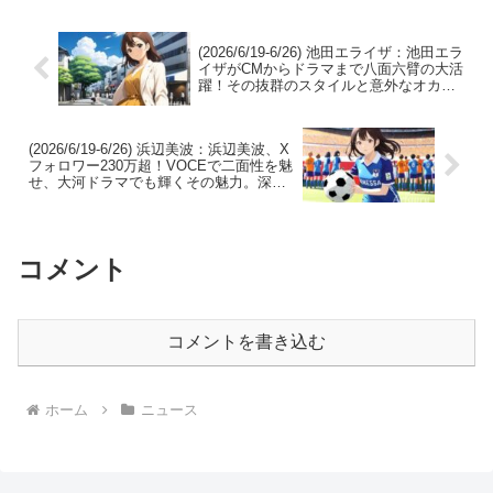
バック』での繊細な感情表...
(2026/6/19-6/26) 池田エライザ：池田エラ
イザがCMからドラマまで八面六臂の大活
躍！その抜群のスタイルと意外なオカル
ト好きが、またもやファンを釘付けに。
(2026/6/19-6/26) 浜辺美波：浜辺美波、X
フォロワー230万超！VOCEで二面性を魅
せ、大河ドラマでも輝くその魅力。深層
に迫る。
コメント
コメントを書き込む
ホーム
ニュース