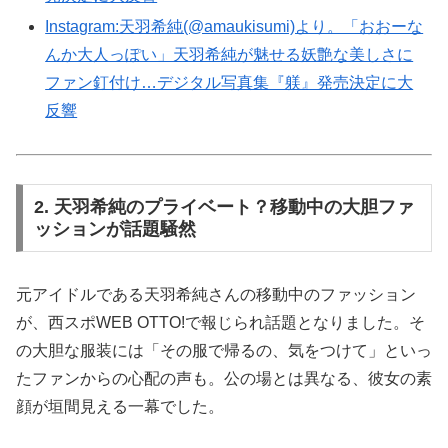
Instagram:天羽希純(@amaukisumi)より。「おおーな
んか大人っぽい」天羽希純が魅せる妖艶な美しさに
ファン釘付け…デジタル写真集『躾』発売決定に大
反響
2. 天羽希純のプライベート？移動中の大胆ファ
ッションが話題騒然
元アイドルである天羽希純さんの移動中のファッション
が、西スポWEB OTTO!で報じられ話題となりました。そ
の大胆な服装には「その服で帰るの、気をつけて」といっ
たファンからの心配の声も。公の場とは異なる、彼女の素
顔が垣間見える一幕でした。