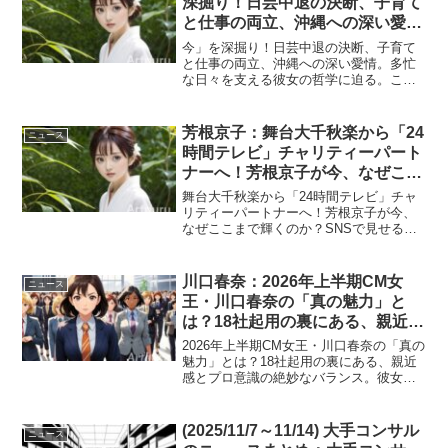
深掘り！日芸中退の決断、子育て
と仕事の両立、沖縄への深い愛
情。多忙な日々を支える彼女の哲
今」を深掘り！日芸中退の決断、子育て
学に迫る。これぞまさに現代を生
と仕事の両立、沖縄への深い愛情。多忙
な日々を支える彼女の哲学に迫る。これ
きる女性の鏡！
ぞまさに現代を生きる女性の鏡！女優と
して輝き続ける黒島結菜さん。その華や
かな表舞台の裏には、自身のキャリア選
芳根京子：舞台大千秋楽から「24
ニュース
択、子育てとの奮闘、そ...
時間テレビ」チャリティーパート
ナーへ！芳根京子が今、なぜここ
まで輝くのか？SNSで見せる意外
舞台大千秋楽から「24時間テレビ」チャ
な素顔やファッションまで、その
リティーパートナーへ！芳根京子が今、
なぜここまで輝くのか？SNSで見せる意
魅力の深層に迫る！(2026/7/17-
外な素顔やファッションまで、その魅力
7/24)
の深層に迫る！今週、女優・芳根京子さ
んの活躍が多方面で光り輝いています。
川口春奈：2026年上半期CM女
ニュース
主演舞台の大千秋楽...
王・川口春奈の「真の魅力」と
は？18社起用の裏にある、親近感
とプロ意識の絶妙なバランス。彼
2026年上半期CM女王・川口春奈の「真の
女が選ばれ続ける理由を徹底分析
魅力」とは？18社起用の裏にある、親近
感とプロ意識の絶妙なバランス。彼女が
します。(2026/7/10-7/17)
選ばれ続ける理由を徹底分析します。女
優として、モデルとして、そしてCM女王
として、常に第一線を走り続ける川口春
(2025/11/7～11/14) 大手コンサル
ニュース
奈さん。その...