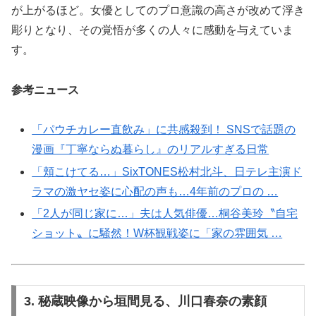
が上がるほど。女優としてのプロ意識の高さが改めて浮き
彫りとなり、その覚悟が多くの人々に感動を与えていま
す。
参考ニュース
「パウチカレー直飲み」に共感殺到！ SNSで話題の
漫画『丁寧ならぬ暮らし』のリアルすぎる日常
「頬こけてる…」SixTONES松村北斗、日テレ主演ド
ラマの激ヤセ姿に心配の声も…4年前のプロの …
「2人が同じ家に…」夫は人気俳優…桐谷美玲〝自宅
ショット〟に騒然！W杯観戦姿に「家の雰囲気 …
3. 秘蔵映像から垣間見る、川口春奈の素顔