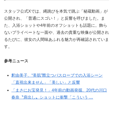
スタッフ公式Xでは、縄跳びを本気で跳ぶ「秘蔵動画」が
公開され、「普通にスゴい！」と反響を呼びました。ま
た、入浴ショットや4年前のオフショットも話題に。飾ら
ないプライベートな一面や、過去の貴重な映像が公開され
るたびに、彼女の人間味あふれる魅力が再確認されていま
す。
参考ニュース
釈由美子、“美肌”際立つバスローブでの入浴シーン
「直視出来ません」「美しい」と反響
「まさにお宝発見！」4年前の動画発掘、20代の川口
春奈〝肩出し〟ショットに衝撃「こういう …