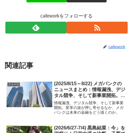
cafeworkをフォローする
cafework
関連記事
(2025/8/15～8/22) メガバンクの
ニュース
ニュースまとめ：情報漏洩、デジ
タル競争、そして新事業開拓。変
革の波が押し寄せるなか、メガバ
情報漏洩、デジタル競争、そして新事業
ンクは未来の金融をどう描くの
開拓。変革の波が押し寄せるなか、メガ
バンクは未来の金融をどう描くのか。
か。
(2026/6/27-7/4) 黒島結菜：今」を
ニュース