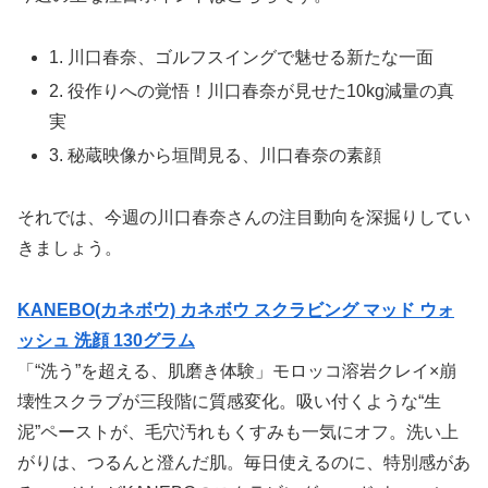
1. 川口春奈、ゴルフスイングで魅せる新たな一面
2. 役作りへの覚悟！川口春奈が見せた10kg減量の真
実
3. 秘蔵映像から垣間見る、川口春奈の素顔
それでは、今週の川口春奈さんの注目動向を深掘りしてい
きましょう。
KANEBO(カネボウ) カネボウ スクラビング マッド ウォ
ッシュ 洗顔 130グラム
「“洗う”を超える、肌磨き体験」モロッコ溶岩クレイ×崩
壊性スクラブが三段階に質感変化。吸い付くような“生
泥”ペーストが、毛穴汚れもくすみも一気にオフ。洗い上
がりは、つるんと澄んだ肌。毎日使えるのに、特別感があ