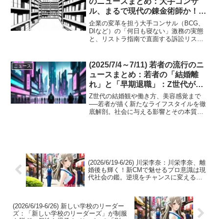
のニュースまとめ：大手コンサ
ル、まるで現代の錬金術師か！？
激務の先に見据えるは、企業の変
企業の変革を担う大手コンサル（BCG、
革か、はたまた訴訟リスクか。そ
DIなど）の「何日も寝ない」激務の実態
と、リストラ指南で直面する訴訟リスク
の「指南」の代償は、時に泥沼。
を徹底分析。元コンサルタントのネクス
トキャリアの展望まで、光と影に迫りま
す。
(2025/7/4～7/11) 若者の流行のニ
ニュース
ュースまとめ：若者の「結婚離
れ」と「早期退職」：Z世代が描
く新たなライフスタイルとは？
Z世代の結婚観や働き方、美容感覚まで
──若者が描く新たなライフスタイルを徹
底解剖。社会に与える影響とその本質に
迫ります。
(2026/6/19-6/26) 川栄李奈：川栄李奈、離
婚後も輝く！新CMで魅せるプロ意識は現
代社会の鑑。逆境をチャンスに変える彼
女から、学ぶことは多い。
(2026/6/19-6/26) 新しい学校のリーダー
ズ：「新しい学校のリーダーズ」が制服