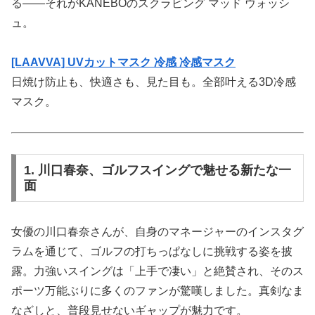
る——それがKANEBOのスクラビング マッド ウォッシ
ュ。
[LAAVVA] UVカットマスク 冷感 冷感マスク
日焼け防止も、快適さも、見た目も。全部叶える3D冷感
マスク。
1. 川口春奈、ゴルフスイングで魅せる新たな一
面
女優の川口春奈さんが、自身のマネージャーのインスタグ
ラムを通じて、ゴルフの打ちっぱなしに挑戦する姿を披
露。力強いスイングは「上手で凄い」と絶賛され、そのス
ポーツ万能ぶりに多くのファンが驚嘆しました。真剣なま
なざしと、普段見せないギャップが魅力です。