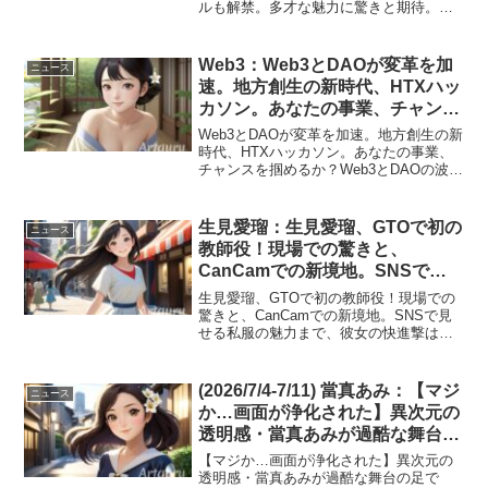
ルも解禁。多才な魅力に驚きと期待。吉
川愛さんが今週、その多才ぶりを遺憾な
く発揮しました。ホラー映画のイベント
では衝撃の舞台裏エピソードを披露し、
Web3：Web3とDAOが変革を加
ニュース
ファンを驚かせたかと思...
速。地方創生の新時代、HTXハッ
カソン。あなたの事業、チャンス
を掴めるか？(2026/7/25-8/1)
Web3とDAOが変革を加速。地方創生の新
時代、HTXハッカソン。あなたの事業、
チャンスを掴めるか？Web3とDAOの波
が、今、日本の地方経済とグローバルな
テックシーンを大きく揺り動かしていま
す。単なるバズワードではない、具体的
生見愛瑠：生見愛瑠、GTOで初の
ニュース
な社会実装...
教師役！現場での驚きと、
CanCamでの新境地。SNSで見
せる私服の魅力まで、彼女の快進
生見愛瑠、GTOで初の教師役！現場での
撃は止まらない。30代・40代男
驚きと、CanCamでの新境地。SNSで見
せる私服の魅力まで、彼女の快進撃は止
性も注目すべきその理由とは？
まらない。30代・40代男性も注目すべき
(2026/7/17-7/24)
その理由とは？国民的ドラマ『GTO』で
初の教師役に挑戦し、その演技力と存在
(2026/7/4-7/11) 當真あみ：【マジ
ニュース
感で視聴...
か…画面が浄化された】異次元の
透明感・當真あみが過酷な舞台の
足で「祖母と伊勢神宮へ」！30・
【マジか…画面が浄化された】異次元の
40代の男たちがガチで感動した、
透明感・當真あみが過酷な舞台の足で