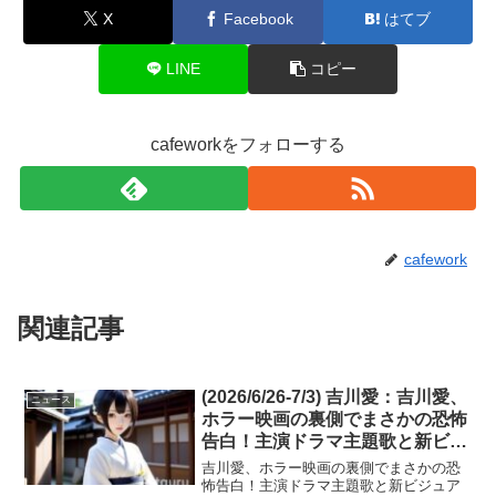
X
Facebook
はてブ
LINE
コピー
cafeworkをフォローする
cafework
関連記事
(2026/6/26-7/3) 吉川愛：吉川愛、
ニュース
ホラー映画の裏側でまさかの恐怖
告白！主演ドラマ主題歌と新ビジ
ュアルも解禁。多才な魅力に驚き
吉川愛、ホラー映画の裏側でまさかの恐
と期待。
怖告白！主演ドラマ主題歌と新ビジュア