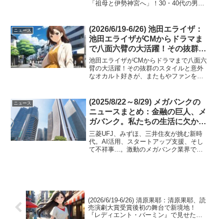
「祖母と伊勢神宮へ」！30・40代の男た
多忙を極める10代が見せた
ちがガチで感動した、多忙を極める10代
『100％純度のみやびな休息』
が見せた『100％純度のみやびな休息』若
手実力派女優として注目を集める當真あ
(2026/6/19-6/26) 池田エライザ：
ニュース
みさんが、舞台...
池田エライザがCMからドラマま
で八面六臂の大活躍！その抜群の
スタイルと意外なオカルト好き
池田エライザがCMからドラマまで八面六
が、またもやファンを釘付けに。
臂の大活躍！その抜群のスタイルと意外
なオカルト好きが、またもやファンを釘
付けに。彼女の多才な魅力に迫る今週の
深掘り記事、必見です！池田エライザさ
んの活躍が止まりません。CM、ドラマ、
(2025/8/22～8/29) メガバンクの
ニュース
ファッションと、そ...
ニュースまとめ：金融の巨人、メ
ガバンク。私たちの生活に欠かせ
ない存在ですが、その姿は大きく
三菱UFJ、みずほ、三井住友が挑む新時
変わりつつ
代。AI活用、スタートアップ支援、そし
て不祥事...。激動のメガバンク業界で今
週何が起こったのか、その光と影を解説
します。
(2026/6/19-6/26) 清原果耶：清原果耶、読
売演劇大賞受賞後初の舞台で新境地！
『レディエント・バーミン』で見せた、