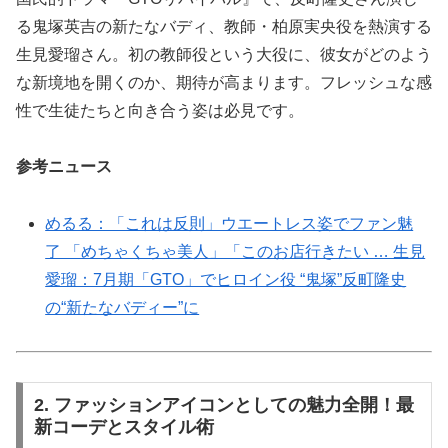
る鬼塚英吉の新たなバディ、教師・柏原実央役を熱演する
生見愛瑠さん。初の教師役という大役に、彼女がどのよう
な新境地を開くのか、期待が高まります。フレッシュな感
性で生徒たちと向き合う姿は必見です。
参考ニュース
めるる：「これは反則」ウエートレス姿でファン魅
了 「めちゃくちゃ美人」「このお店行きたい … 生見
愛瑠：7月期「GTO」でヒロイン役 “鬼塚”反町隆史
の“新たなバディー”に
2. ファッションアイコンとしての魅力全開！最
新コーデとスタイル術