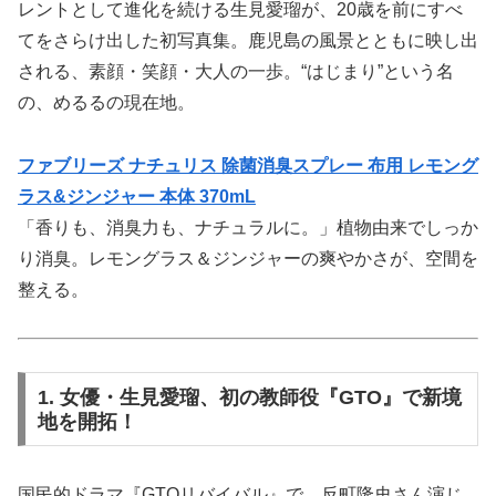
レントとして進化を続ける生見愛瑠が、20歳を前にすべ
てをさらけ出した初写真集。鹿児島の風景とともに映し出
される、素顔・笑顔・大人の一歩。“はじまり”という名
の、めるるの現在地。
ファブリーズ ナチュリス 除菌消臭スプレー 布用 レモング
ラス&ジンジャー 本体 370mL
「香りも、消臭力も、ナチュラルに。」植物由来でしっか
り消臭。レモングラス＆ジンジャーの爽やかさが、空間を
整える。
1. 女優・生見愛瑠、初の教師役『GTO』で新境
地を開拓！
国民的ドラマ『GTOリバイバル』で、反町隆史さん演じ