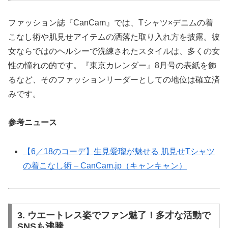
ファッション誌『CanCam』では、Tシャツ×デニムの着
こなし術や肌見せアイテムの洒落た取り入れ方を披露。彼
女ならではのヘルシーで洗練されたスタイルは、多くの女
性の憧れの的です。『東京カレンダー』8月号の表紙を飾
るなど、そのファッションリーダーとしての地位は確立済
みです。
参考ニュース
【6／18のコーデ】生見愛瑠が魅せる 肌見せTシャツ
の着こなし術 – CanCam.jp（キャンキャン）
3. ウエートレス姿でファン魅了！多才な活動で
SNSも沸騰