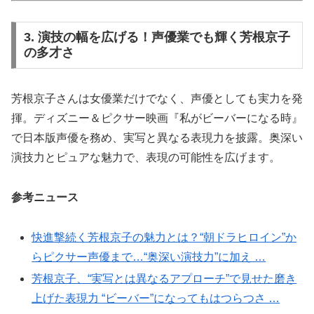
3. 演技の幅を広げる！声優業でも輝く芳根京子
の多才さ
芳根京子さんは女優業だけでなく、声優としても実力を発
揮。ディズニー＆ピクサー映画『私がビーバーになる時』
で日本版声優を務め、実写と異なる表現力を披露。奥深い
演技力とピュアな魅力で、表現の可能性を広げます。
参考ニュース
快進撃続く芳根京子の魅力とは？“朝ドラヒロイン”か
らピクサー声優まで…“奥深い演技力”に加え …
芳根京子、“実写とは異なるアプローチ”で見せた磨き
上げた表現力 “ビーバー”になってもはつらつさ …