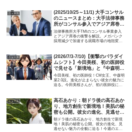
(2025/10/25～11/1) 大手コンサル
ニュース
のニュースまとめ：大手法律事務
所がコンサル参入でアジア席巻か
と思えば、就活生はメガバンク離
法律事務所大手TMIのコンサル事業参入
れで総合コンサルへ熱視線！
とアジア席巻の衝撃を解説。メガバンク
採用減少で加速する就職市場の地殻変動
と、「総合コンサル」が若者の新たなキ
ャリア戦略となった理由を深掘り。
(2026/7/3-7/10)【衝撃のパラダイ
ニュース
ムシフト】今田美桜、初の医師役
で見せる「新境地」と『中森明菜
2.0説』のヤバすぎる正体！CM女
今田美桜、初の医師役！CM女王、中森明
王の座に君臨し続ける100％リア
菜2.0説。進化が止まらない彼女の魅力に
迫る。今田美桜さんが、初の医師役に挑
ルな実力
む新ドラマ「クロスロード」で新たな魅
力を開花させ、その演技が大きな話題を
呼んでいます。CM業界でもトップクラス
高石あかり：朝ドラ後の高石あか
ニュース
の存在感を示し...
り、地方創生で新境地！美肌の秘
密も公開。彼女の進化、見逃せな
い魅力の全貌に迫る！(2026/7/10-
朝ドラ後の高石あかり、地方創生で新境
7/17)
地！美肌の秘密も公開。彼女の進化、見
逃せない魅力の全貌に迫る！今週のエン