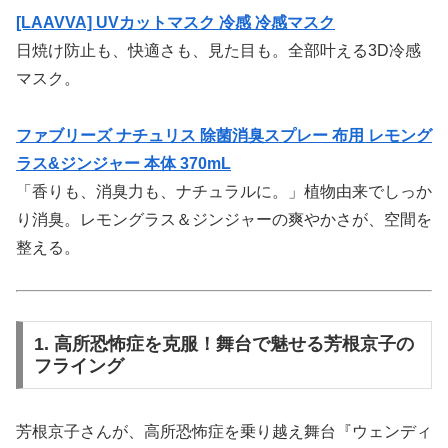
[LAAVVA] UVカットマスク 冷感 冷感マスク
日焼け防止も、快適さも、見た目も。全部叶える3D冷感
マスク。
ファブリーズ ナチュリス 除菌消臭スプレー 布用 レモング
ラス&ジンジャー 本体 370mL
「香りも、消臭力も、ナチュラルに。」植物由来でしっか
り消臭。レモングラス＆ジンジャーの爽やかさが、空間を
整える。
1. 高所恐怖症を克服！舞台で魅せる芳根京子の
フライング
芳根京子さんが、高所恐怖症を乗り越え舞台『ウェンディ