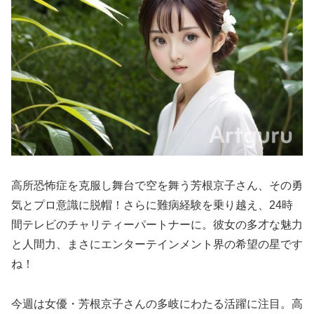
高所恐怖症を克服し舞台で空を舞う芳根京子さん、その勇
気とプロ意識に脱帽！さらに難病経験を乗り越え、24時
間テレビのチャリティーパートナーに。彼女の多才な魅力
と人間力、まさにエンターテインメント界の希望の星です
ね！
今週は女優・芳根京子さんの多岐にわたる活躍に注目。高