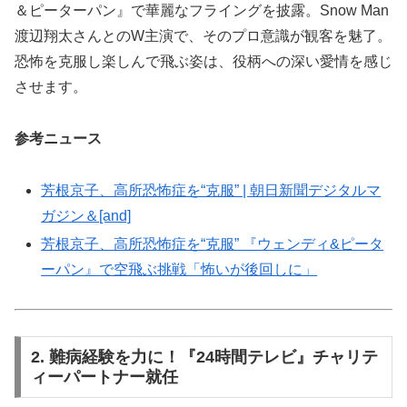
＆ピーターパン』で華麗なフライングを披露。Snow Man
渡辺翔太さんとのW主演で、そのプロ意識が観客を魅了。
恐怖を克服し楽しんで飛ぶ姿は、役柄への深い愛情を感じ
させます。
参考ニュース
芳根京子、高所恐怖症を“克服” | 朝日新聞デジタルマ
ガジン＆[and]
芳根京子、高所恐怖症を“克服” 『ウェンディ&ピータ
ーパン』で空飛ぶ挑戦「怖いが後回しに」
2. 難病経験を力に！『24時間テレビ』チャリテ
ィーパートナー就任