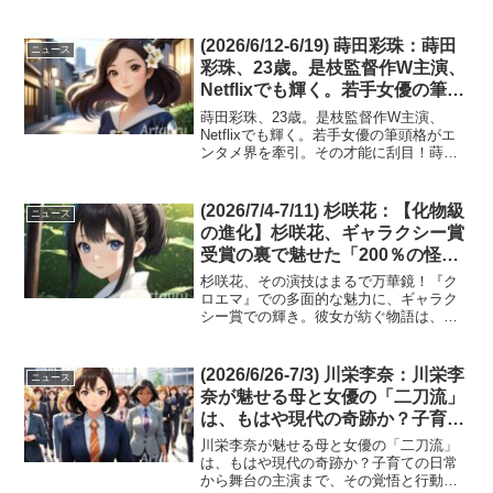
タメ界で最も注目すべきは、女優・高石
あかりさんの多岐にわたる活躍です。朝
ドラ出演を経て、彼女がどのように進化
(2026/6/12-6/19) 蒔田彩珠：蒔田
ニュース
し、新たな魅力を開花さ...
彩珠、23歳。是枝監督作W主演、
Netflixでも輝く。若手女優の筆頭
格がエンタメ界を牽引。その才能
蒔田彩珠、23歳。是枝監督作W主演、
に刮目！
Netflixでも輝く。若手女優の筆頭格がエ
ンタメ界を牽引。その才能に刮目！蒔田
彩珠さん、23歳にしてその存在感は日本
のエンタメ界で際立っています。是枝裕
和監督作品でのW主演やNetflixドラマで
(2026/7/4-7/11) 杉咲花：【化物級
ニュース
の熱...
の進化】杉咲花、ギャラクシー賞
受賞の裏で魅せた「200％の怪
演」に鳥肌が止まらない！『クロ
杉咲花、その演技はまるで万華鏡！『ク
エマ』から最新作まで、30・40
ロエマ』での多面的な魅力に、ギャラク
シー賞での輝き。彼女が紡ぐ物語は、観
代の映画好きが震えた『万華鏡演
る者の心に深く響く。次なる挑戦は何
技』のヤバすぎる正体
か？目が離せない。杉咲花さんの才能が
今、まさに満開の時を迎えています。主
(2026/6/26-7/3) 川栄李奈：川栄李
ニュース
演ドラマ『クロエマ』での...
奈が魅せる母と女優の「二刀流」
は、もはや現代の奇跡か？子育て
の日常から舞台の主演まで、その
川栄李奈が魅せる母と女優の「二刀流」
覚悟と行動力に、我々はただひれ
は、もはや現代の奇跡か？子育ての日常
から舞台の主演まで、その覚悟と行動力
伏すしかない。