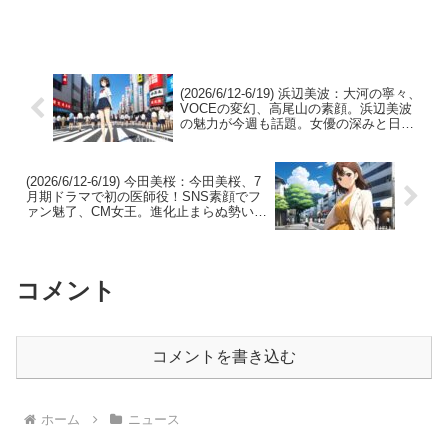
に、我々はただひれ伏すしかない。今週
も彼女から目が離せない。4月の離婚発表
後も、揺るぎない覚悟と行動力で輝き続
ける女優、川栄李奈さ...
(2026/6/12-6/19) 浜辺美波：大河の寧々、
VOCEの変幻、高尾山の素顔。浜辺美波
の魅力が今週も話題。女優の深みと日常
のギャップに注目。
(2026/6/12-6/19) 今田美桜：今田美桜、7
月期ドラマで初の医師役！SNS素顔でフ
ァン魅了、CM女王。進化止まらぬ勢い。
この夏、多才な魅力が爆発！見逃し厳
禁！
コメント
コメントを書き込む
ホーム
ニュース